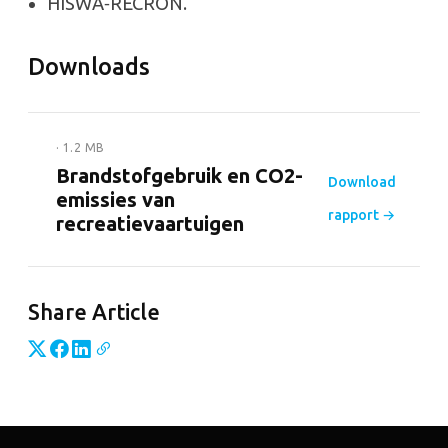
HISWA‑RECRON.
Downloads
· 1.2 MB
Brandstofgebruik en CO2-
Download
emissies van
rapport →
recreatievaartuigen
Share Article